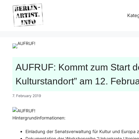
Skip
to
Kate
content
AUFRUF: Kommt zum Start de
Kulturstandort” am 12. Febru
7. February 2019
Hintergrundinformationen:
Einladung der Senatsverwaltung für Kultur und Europa
Dokumentation der Workshopreihe “Unkonkrete Utopien” 