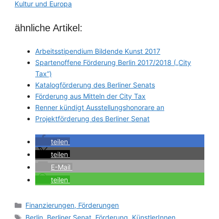
Kultur und Europa
ähnliche Artikel:
Arbeitsstipendium Bildende Kunst 2017
Spartenoffene Förderung Berlin 2017/2018 („City
Tax“)
Katalogförderung des Berliner Senats
Förderung aus Mitteln der City Tax
Renner kündigt Ausstellungshonorare an
Projektförderung des Berliner Senat
teilen
teilen
E-Mail
teilen
Categories
Finanzierungen, Förderungen
Tags
Berlin
,
Berliner Senat
,
Förderung
,
KünstlerInnen