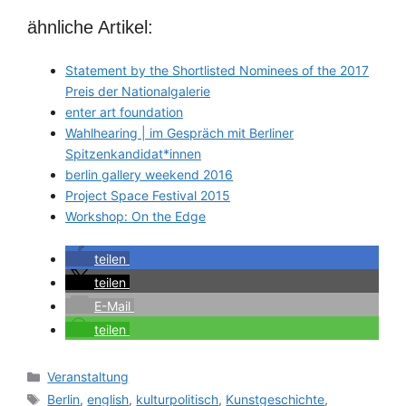
ähnliche Artikel:
Statement by the Shortlisted Nominees of the 2017
Preis der Nationalgalerie
enter art foundation
Wahlhearing | im Gespräch mit Berliner
Spitzenkandidat*innen
berlin gallery weekend 2016
Project Space Festival 2015
Workshop: On the Edge
teilen
teilen
E-Mail
teilen
Categories
Veranstaltung
Tags
Berlin
,
english
,
kulturpolitisch
,
Kunstgeschichte
,